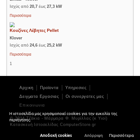
Ισχύς από
20,7
έως
27,3 kW
Περισσότερα
Κουζίνες Λέβητες Pellet
Klover
Ισχύς από
24,6
έως
25,2 kW
Περισσότερα
1
Αρχικη
Προϊοντα
Υπηρεσιες
Δειγματα Εργασιας
Οι συνεργατες μας
Επικοινωνια
Η ιστοσελίδα μας χρησιμοποιεί cookies για την ευκολία της
© 2014 Τζάκια - Μάρμαρα Φ. Μυρίλλας (κ Υιοί)
περιήγησης.
Κατασκευή Ιστοσελίδας ComputerStore.gr
Αποδοχή cookies
Απόρριψη
Περισσότερα