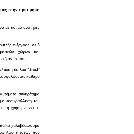
τιές στην προτίμηση
α με τις πιο αυστηρές
ριπλής ενέργειας, σε 5
ελματικών χώρων και
ρική αντίσταση.
άλτωση διπλού “direct”
 εξασφαλίζοντας καθαρό
 αυτόματο συγκρότημα
η-αυτοσυγκόλληση του
 με τη χρήση νερού με
ρωπαϊκό χαλυβδοέλασμα
α υψηλών πιέσεων που