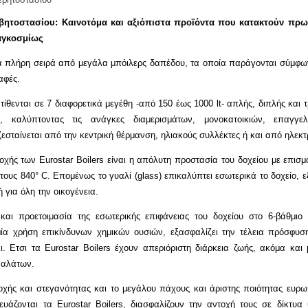
εβητοστασίου: Καινοτόμα και αξιόπιστα προϊόντα που κατακτούν πρω
αγκοσμίως
 πλήρη σειρά από μεγάλα μπόιλερς δαπέδου, τα οποία παράγονται σύμφων
αφές.
ατίθενται σε 7 διαφορετικά μεγέθη -από 150 έως 1000 lt- απλής, διπλής και τ
α, καλύπτοντας τις ανάγκες διαμερισμάτων, μονοκατοικιών, επαγγ
ζεσταίνεται από την κεντρική θέρμανση, ηλιακούς συλλέκτες ή και από ηλεκτ
χής των Eurostar Boilers είναι η απόλυτη προστασία του δοχείου με επισμ
στους 840° C. Επομένως το γυαλί (glass) επικαλύπτει εσωτερικά το δοχείο,
ή για όλη την οικογένεια.
και προετοιμασία της εσωτερικής επιφάνειας του δοχείου στο 6-βάθμιο
ία χρήση επικίνδυνων χημικών ουσιών, εξασφαλίζει την τέλεια πρόσφυσ
ι. Ετσι τα Eurostar Boilers έχουν απεριόριστη διάρκεια ζωής, ακόμα και
 αλάτων.
οχής και στεγανότητας και το μεγάλου πάχους και άριστης ποιότητας ευ
υάζονται τα Eurostar Boilers, διασφαλίζουν την αντοχή τους σε δίκτυ