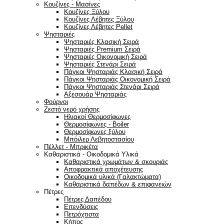
Κουζίνες - Μασίνες
Κουζίνες Ξύλου
Κουζίνες Λέβητες Ξύλου
Κουζίνες Λέβητες Pellet
Ψησταριές
Ψησταριές Κλασική Σειρά
Ψησταριές Premium Σειρά
Ψησταριές Οικονομική Σειρά
Ψησταριές Στενάρι Σειρά
Πάγκοι Ψησταριάς Κλασική Σειρά
Πάγκοι Ψησταριάς Οικονομική Σειρά
Πάγκοι Ψησταριάς Στενάρι Σειρά
Αξεσουάρ Ψησταριάς
Φούρνοι
Ζεστό νερό χρήσης
Ηλιακοί Θερμοσίφωνες
Θερμοσίφωνες - Boiler
Θερμοσίφωνες ξύλου
Μπόιλερ Λεβητοστασίου
Πέλλετ - Μπρικέτα
Καθαριστικά - Οικοδομικά Υλικά
Καθαριστικά χρωμάτων & σκουριάς
Αποφρακτικά αποχέτευσης
Οικοδομικά υλικά (Γαλακτώματα)
Καθαριστικά δαπέδων & επιφανειών
Πέτρες
Πέτρες Δαπέδου
Επενδύσεις
Πετρόχτιστα
Κήπος