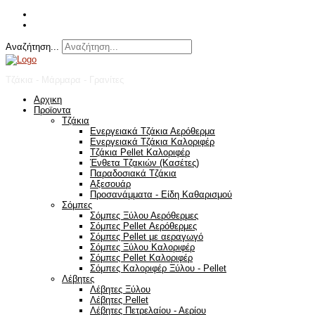
Αναζήτηση...
Τζάκια - Μάρμαρα - Γρανίτες
Αρχικη
Προϊοντα
Τζάκια
Ενεργειακά Τζάκια Αερόθερμα
Ενεργειακά Τζάκια Καλοριφέρ
Τζάκια Pellet Καλοριφέρ
Ένθετα Τζακιών (Κασέτες)
Παραδοσιακά Τζάκια
Αξεσουάρ
Προσανάμματα - Είδη Καθαρισμού
Σόμπες
Σόμπες Ξύλου Αερόθερμες
Σόμπες Pellet Αερόθερμες
Σόμπες Pellet με αεραγωγό
Σόμπες Ξύλου Καλοριφέρ
Σόμπες Pellet Καλοριφέρ
Σόμπες Καλοριφέρ Ξύλου - Pellet
Λέβητες
Λέβητες Ξύλου
Λέβητες Pellet
Λέβητες Πετρελαίου - Αερίου