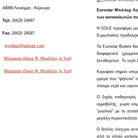
49080 Λευκίμμη - Κέρκυρα
Eurostar Μπόιλερ Λ
των καταναλωτών π
Τηλ:
26620 24097
Η SOLE προσφέρει μια
Fax:
26620 24097
Ευρωπαϊκές προδιαγρ
myrillas@hotmail.com
Τα Eurostar Boilers δι
διαφορετικά χρώματ
Μάρμαρα-τζάκια Φ. Μυρίλλας (κ Υιοί)
ξενοδοχείων. Το νερό 
Μάρμαρα-τζάκια Φ. Μυρίλλας (κ Υιοί)
Κορυφαίο σημείο υπερο
εμαγιέ που “ψήνεται” 
πόσιμο νερό και υγιειν
Ο ξηρός καθαρισμός 
αμμοβολής, χωρίς καμ
“γυαλιού” με το ατσάλ
μεγάλη περιεκτικότητα
Ο διπλός έλεγχος αντ
από το οποίο κατασκε