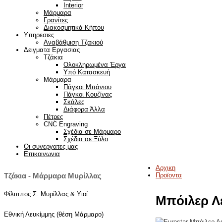
Interior
Μάρμαρα
Γρανίτες
Διακοσμητικά Κήπου
Υπηρεσιες
Αναβάθμιση Τζακιού
Δειγματα Εργασιας
Τζάκια
Ολοκληρωμένα Έργα
Υπό Κατασκευή
Μάρμαρα
Πάγκοι Μπάνιου
Πάγκοι Κουζίνας
Σκάλες
Διάφορα Άλλα
Πέτρες
CNC Engraving
Σχέδια σε Μάρμαρο
Σχέδια σε Ξύλο
Οι συνεργατες μας
Επικοινωνια
Αρχικη
Προϊοντα
Τζάκια - Μάρμαρα Μυρίλλας
Φίλιππος Σ. Μυρίλλας & Υιοί
Μπόιλερ Λ
Εθνική Λευκίμμης (θέση Μάρμαρο)