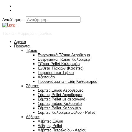
Αναζήτηση...
Τζάκια - Μάρμαρα - Γρανίτες
Αρχικη
Προϊοντα
Τζάκια
Ενεργειακά Τζάκια Αερόθερμα
Ενεργειακά Τζάκια Καλοριφέρ
Τζάκια Pellet Καλοριφέρ
Ένθετα Τζακιών (Κασέτες)
Παραδοσιακά Τζάκια
Αξεσουάρ
Προσανάμματα - Είδη Καθαρισμού
Σόμπες
Σόμπες Ξύλου Αερόθερμες
Σόμπες Pellet Αερόθερμες
Σόμπες Pellet με αεραγωγό
Σόμπες Ξύλου Καλοριφέρ
Σόμπες Pellet Καλοριφέρ
Σόμπες Καλοριφέρ Ξύλου - Pellet
Λέβητες
Λέβητες Ξύλου
Λέβητες Pellet
Λέβητες Πετρελαίου - Αερίου