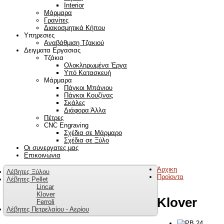
Interior
Μάρμαρα
Γρανίτες
Διακοσμητικά Κήπου
Υπηρεσιες
Αναβάθμιση Τζακιού
Δειγματα Εργασιας
Τζάκια
Ολοκληρωμένα Έργα
Υπό Κατασκευή
Μάρμαρα
Πάγκοι Μπάνιου
Πάγκοι Κουζίνας
Σκάλες
Διάφορα Άλλα
Πέτρες
CNC Engraving
Σχέδια σε Μάρμαρο
Σχέδια σε Ξύλο
Οι συνεργατες μας
Επικοινωνια
Αρχικη
Λέβητες Ξύλου
Προϊοντα
Λέβητες Pellet
Lincar
Klover
Klover
Ferroli
Λέβητες Πετρελαίου - Αερίου