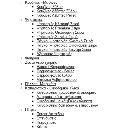
Κουζίνες - Μασίνες
Κουζίνες Ξύλου
Κουζίνες Λέβητες Ξύλου
Κουζίνες Λέβητες Pellet
Ψησταριές
Ψησταριές Κλασική Σειρά
Ψησταριές Premium Σειρά
Ψησταριές Οικονομική Σειρά
Ψησταριές Στενάρι Σειρά
Πάγκοι Ψησταριάς Κλασική Σειρά
Πάγκοι Ψησταριάς Οικονομική Σειρά
Πάγκοι Ψησταριάς Στενάρι Σειρά
Αξεσουάρ Ψησταριάς
Φούρνοι
Ζεστό νερό χρήσης
Ηλιακοί Θερμοσίφωνες
Θερμοσίφωνες - Boiler
Θερμοσίφωνες ξύλου
Μπόιλερ Λεβητοστασίου
Πέλλετ - Μπρικέτα
Καθαριστικά - Οικοδομικά Υλικά
Καθαριστικά χρωμάτων & σκουριάς
Αποφρακτικά αποχέτευσης
Οικοδομικά υλικά (Γαλακτώματα)
Καθαριστικά δαπέδων & επιφανειών
Πέτρες
Πέτρες Δαπέδου
Επενδύσεις
Πετρόχτιστα
Κήπος