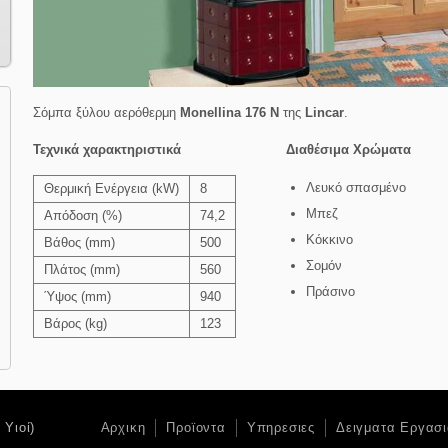
Σόμπα ξύλου
αερόθερμη
Monellina 176 N
της
Lincar
.
Τεχνικά χαρακτηριστικά
Διαθέσιμα Χρώματα
Λευκό σπασμένο
Θερμική Ενέργεια (kW)
8
Μπεζ
Απόδοση (%)
74,2
Κόκκινο
Βάθος (mm)
500
Σομόν
Πλάτος (mm)
560
Πράσινο
Ύψος (mm)
940
Βάρος (kg)
123
Υιοί)
Αρχικη
Προϊοντα
Υπηρεσιες
Δειγματα Εργασι