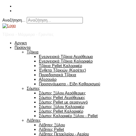
Αναζήτηση...
Τζάκια - Μάρμαρα - Γρανίτες
Αρχικη
Προϊοντα
Τζάκια
Ενεργειακά Τζάκια Αερόθερμα
Ενεργειακά Τζάκια Καλοριφέρ
Τζάκια Pellet Καλοριφέρ
Ένθετα Τζακιών (Κασέτες)
Παραδοσιακά Τζάκια
Αξεσουάρ
Προσανάμματα - Είδη Καθαρισμού
Σόμπες
Σόμπες Ξύλου Αερόθερμες
Σόμπες Pellet Αερόθερμες
Σόμπες Pellet με αεραγωγό
Σόμπες Ξύλου Καλοριφέρ
Σόμπες Pellet Καλοριφέρ
Σόμπες Καλοριφέρ Ξύλου - Pellet
Λέβητες
Λέβητες Ξύλου
Λέβητες Pellet
Λέβητες Πετρελαίου - Αερίου