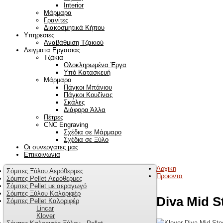
Interior
Μάρμαρα
Γρανίτες
Διακοσμητικά Κήπου
Υπηρεσιες
Αναβάθμιση Τζακιού
Δειγματα Εργασιας
Τζάκια
Ολοκληρωμένα Έργα
Υπό Κατασκευή
Μάρμαρα
Πάγκοι Μπάνιου
Πάγκοι Κουζίνας
Σκάλες
Διάφορα Άλλα
Πέτρες
CNC Engraving
Σχέδια σε Μάρμαρο
Σχέδια σε Ξύλο
Οι συνεργατες μας
Επικοινωνια
Αρχικη
Σόμπες Ξύλου Αερόθερμες
Προϊοντα
Σόμπες Pellet Αερόθερμες
Σόμπες Pellet με αεραγωγό
Σόμπες Ξύλου Καλοριφέρ
Diva Mid S
Σόμπες Pellet Καλοριφέρ
Lincar
Klover