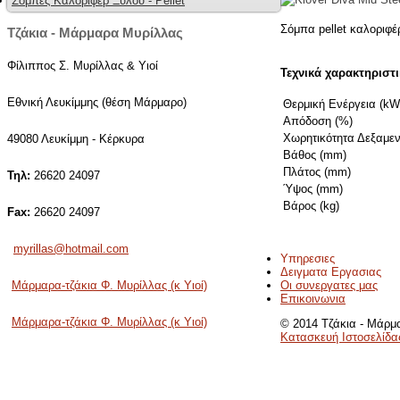
Σόμπες Καλοριφέρ Ξύλου - Pellet
Σόμπα pellet καλοριφ
Τζάκια - Μάρμαρα Μυρίλλας
Φίλιππος Σ. Μυρίλλας & Υιοί
Τεχνικά χαρακτηριστ
Εθνική Λευκίμμης (θέση Μάρμαρο)
Θερμική Ενέργεια (kW
Απόδοση (%)
Χωρητικότητα Δεξαμενή
49080 Λευκίμμη - Κέρκυρα
Βάθος (mm)
Πλάτος (mm)
Τηλ:
26620 24097
Ύψος (mm)
Βάρος (kg)
Fax:
26620 24097
myrillas@hotmail.com
Υπηρεσιες
Δειγματα Εργασιας
Οι συνεργατες μας
Μάρμαρα-τζάκια Φ. Μυρίλλας (κ Υιοί)
Επικοινωνια
Μάρμαρα-τζάκια Φ. Μυρίλλας (κ Υιοί)
© 2014 Τζάκια - Μάρμα
Κατασκευή Ιστοσελίδα