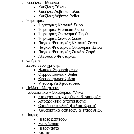
Κουζίνες - Μασίνες
Κουζίνες Ξύλου
Κουζίνες Λέβητες Ξύλου
Κουζίνες Λέβητες Pellet
Ψησταριές
Ψησταριές Κλασική Σειρά
Ψησταριές Premium Σειρά
Ψησταριές Οικονομική Σειρά
Ψησταριές Στενάρι Σειρά
Πάγκοι Ψησταριάς Κλασική Σειρά
Πάγκοι Ψησταριάς Οικονομική Σειρά
Πάγκοι Ψησταριάς Στενάρι Σειρά
Αξεσουάρ Ψησταριάς
Φούρνοι
Ζεστό νερό χρήσης
Ηλιακοί Θερμοσίφωνες
Θερμοσίφωνες - Boiler
Θερμοσίφωνες ξύλου
Μπόιλερ Λεβητοστασίου
Πέλλετ - Μπρικέτα
Καθαριστικά - Οικοδομικά Υλικά
Καθαριστικά χρωμάτων & σκουριάς
Αποφρακτικά αποχέτευσης
Οικοδομικά υλικά (Γαλακτώματα)
Καθαριστικά δαπέδων & επιφανειών
Πέτρες
Πέτρες Δαπέδου
Επενδύσεις
Πετρόχτιστα
Κήπος