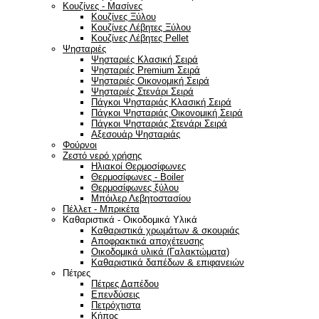
Κουζίνες - Μασίνες
Κουζίνες Ξύλου
Κουζίνες Λέβητες Ξύλου
Κουζίνες Λέβητες Pellet
Ψησταριές
Ψησταριές Κλασική Σειρά
Ψησταριές Premium Σειρά
Ψησταριές Οικονομική Σειρά
Ψησταριές Στενάρι Σειρά
Πάγκοι Ψησταριάς Κλασική Σειρά
Πάγκοι Ψησταριάς Οικονομική Σειρά
Πάγκοι Ψησταριάς Στενάρι Σειρά
Αξεσουάρ Ψησταριάς
Φούρνοι
Ζεστό νερό χρήσης
Ηλιακοί Θερμοσίφωνες
Θερμοσίφωνες - Boiler
Θερμοσίφωνες ξύλου
Μπόιλερ Λεβητοστασίου
Πέλλετ - Μπρικέτα
Καθαριστικά - Οικοδομικά Υλικά
Καθαριστικά χρωμάτων & σκουριάς
Αποφρακτικά αποχέτευσης
Οικοδομικά υλικά (Γαλακτώματα)
Καθαριστικά δαπέδων & επιφανειών
Πέτρες
Πέτρες Δαπέδου
Επενδύσεις
Πετρόχτιστα
Κήπος