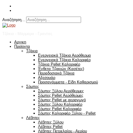
Αναζήτηση...
Τζάκια - Μάρμαρα - Γρανίτες
Αρχικη
Προϊοντα
Τζάκια
Ενεργειακά Τζάκια Αερόθερμα
Ενεργειακά Τζάκια Καλοριφέρ
Τζάκια Pellet Καλοριφέρ
Ένθετα Τζακιών (Κασέτες)
Παραδοσιακά Τζάκια
Αξεσουάρ
Προσανάμματα - Είδη Καθαρισμού
Σόμπες
Σόμπες Ξύλου Αερόθερμες
Σόμπες Pellet Αερόθερμες
Σόμπες Pellet με αεραγωγό
Σόμπες Ξύλου Καλοριφέρ
Σόμπες Pellet Καλοριφέρ
Σόμπες Καλοριφέρ Ξύλου - Pellet
Λέβητες
Λέβητες Ξύλου
Λέβητες Pellet
Λέβητες Πετρελαίου - Αερίου