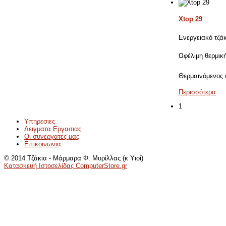
Xtop 29
Ενεργειακό τζά
Ωφέλιμη θερμικ
Θερμαινόμενος
Περισσότερα
1
Υπηρεσιες
Δειγματα Εργασιας
Οι συνεργατες μας
Επικοινωνια
© 2014 Τζάκια - Μάρμαρα Φ. Μυρίλλας (κ Υιοί)
Κατασκευή Ιστοσελίδας ComputerStore.gr