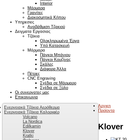
Interior
Μάρμαρα
Γρανίτες
Διακοσμητικά Κήπου
Υπηρεσιες
Αναβάθμιση Τζακιού
Δειγματα Εργασιας
Τζάκια
Ολοκληρωμένα Έργα
Υπό Κατασκευή
Μάρμαρα
Πάγκοι Μπάνιου
Πάγκοι Κουζίνας
Σκάλες
Διάφορα Άλλα
Πέτρες
CNC Engraving
Σχέδια σε Μάρμαρο
Σχέδια σε Ξύλο
Οι συνεργατες μας
Επικοινωνια
Αρχικη
Ενεργειακά Τζάκια Αερόθερμα
Προϊοντα
Ενεργειακά Τζάκια Καλοριφέρ
Volcano
La Nordica
Klover
Edilkamin
Klover
Kratki