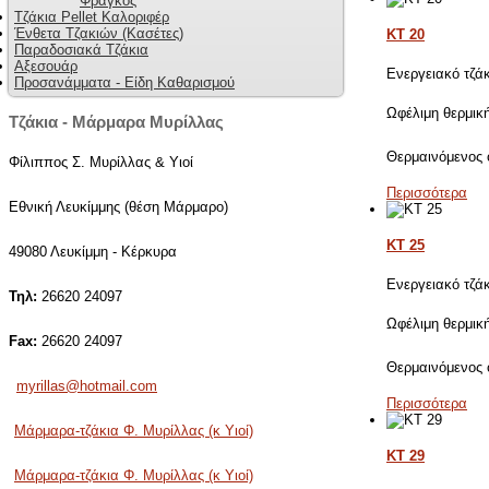
Φράγκος
Τζάκια Pellet Καλοριφέρ
Ένθετα Τζακιών (Κασέτες)
KT 20
Παραδοσιακά Τζάκια
Αξεσουάρ
Ενεργειακό τζά
Προσανάμματα - Είδη Καθαρισμού
Ωφέλιμη θερμικ
Τζάκια - Μάρμαρα Μυρίλλας
Θερμαινόμενος
Φίλιππος Σ. Μυρίλλας & Υιοί
Περισσότερα
Εθνική Λευκίμμης (θέση Μάρμαρο)
KT 25
49080 Λευκίμμη - Κέρκυρα
Ενεργειακό τζά
Τηλ:
26620 24097
Ωφέλιμη θερμικ
Fax:
26620 24097
Θερμαινόμενος
myrillas@hotmail.com
Περισσότερα
Μάρμαρα-τζάκια Φ. Μυρίλλας (κ Υιοί)
KT 29
Μάρμαρα-τζάκια Φ. Μυρίλλας (κ Υιοί)