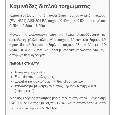
Καμινάδες διπλού τοιχώματος
Κατασκευάζονται από ανοξείδωτο αντιμαγνητικό χάλυβα
(EN1.4301) ΑΙSI 304 BA πάχους 0.40mm & 0.50mm και μήκος
0.25m – 0.50m – 1.00m.
Μόνωση αποτελούμενη από πάπλωμα πετροβάμβακα με
επικάλυψη φύλλου αλουμινίου πάχους 30 mm και βάρους 60
2
kg/m
δακτυλίδια κεραμοβάμβακα πάχους 25 mm βάρους 120
2
kg/m
ύψους 50mm και αλουμινοταινία σύνδεσης για την
αποφυγή θερμογέφυρας.
ΠΛΕΟΝΕΚΤΗΜΑΤΑ
Αυτογενή συγκόλληση
Ευκολία συναρμολόγησης
Ευελιξία κατασκευής με πλήθος εξαρτημάτων
Στεγανότητα με χρήση φλάντζας θερμοσιλικόνης 200 °C
(προαιρετικό)
Διαρκής έλεγχος ποιότητας μέσω των συστημάτων Διαχείρισης
ISO 9001:2008
της
QMS/QMS CERT
και πιστοποίηση
CE
από
τον Γερμανικό φορέα MPA NRW.