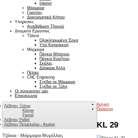
Interior
Μάρμαρα
Γρανίτες
Διακοσμητικά Κήπου
Υπηρεσιες
Αναβάθμιση Τζακιού
Δειγματα Εργασιας
Τζάκια
Ολοκληρωμένα Έργα
Υπό Κατασκευή
Μάρμαρα
Πάγκοι Μπάνιου
Πάγκοι Κουζίνας
Σκάλες
Διάφορα Άλλα
Πέτρες
CNC Engraving
Σχέδια σε Μάρμαρο
Σχέδια σε Ξύλο
Οι συνεργατες μας
Επικοινωνια
Αρχικη
Λέβητες Ξύλου
Προϊοντα
Klover
Ferroli
Λέβητες Pellet
KL 29
Λέβητες Πετρελαίου - Αερίου
Τζάκια - Μάρμαρα Μυρίλλας