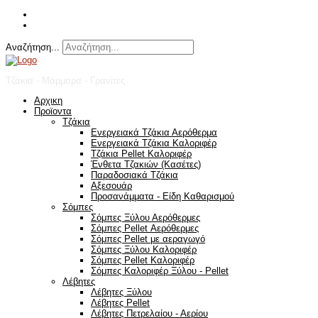
Αναζήτηση...
Τζάκια - Μάρμαρα - Γρανίτες
Αρχικη
Προϊοντα
Τζάκια
Ενεργειακά Τζάκια Αερόθερμα
Ενεργειακά Τζάκια Καλοριφέρ
Τζάκια Pellet Καλοριφέρ
Ένθετα Τζακιών (Κασέτες)
Παραδοσιακά Τζάκια
Αξεσουάρ
Προσανάμματα - Είδη Καθαρισμού
Σόμπες
Σόμπες Ξύλου Αερόθερμες
Σόμπες Pellet Αερόθερμες
Σόμπες Pellet με αεραγωγό
Σόμπες Ξύλου Καλοριφέρ
Σόμπες Pellet Καλοριφέρ
Σόμπες Καλοριφέρ Ξύλου - Pellet
Λέβητες
Λέβητες Ξύλου
Λέβητες Pellet
Λέβητες Πετρελαίου - Αερίου