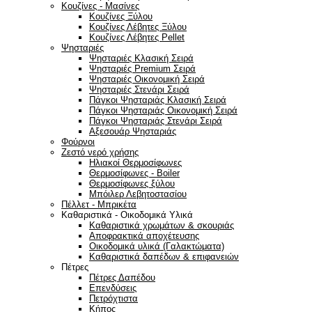
Κουζίνες - Μασίνες
Κουζίνες Ξύλου
Κουζίνες Λέβητες Ξύλου
Κουζίνες Λέβητες Pellet
Ψησταριές
Ψησταριές Κλασική Σειρά
Ψησταριές Premium Σειρά
Ψησταριές Οικονομική Σειρά
Ψησταριές Στενάρι Σειρά
Πάγκοι Ψησταριάς Κλασική Σειρά
Πάγκοι Ψησταριάς Οικονομική Σειρά
Πάγκοι Ψησταριάς Στενάρι Σειρά
Αξεσουάρ Ψησταριάς
Φούρνοι
Ζεστό νερό χρήσης
Ηλιακοί Θερμοσίφωνες
Θερμοσίφωνες - Boiler
Θερμοσίφωνες ξύλου
Μπόιλερ Λεβητοστασίου
Πέλλετ - Μπρικέτα
Καθαριστικά - Οικοδομικά Υλικά
Καθαριστικά χρωμάτων & σκουριάς
Αποφρακτικά αποχέτευσης
Οικοδομικά υλικά (Γαλακτώματα)
Καθαριστικά δαπέδων & επιφανειών
Πέτρες
Πέτρες Δαπέδου
Επενδύσεις
Πετρόχτιστα
Κήπος