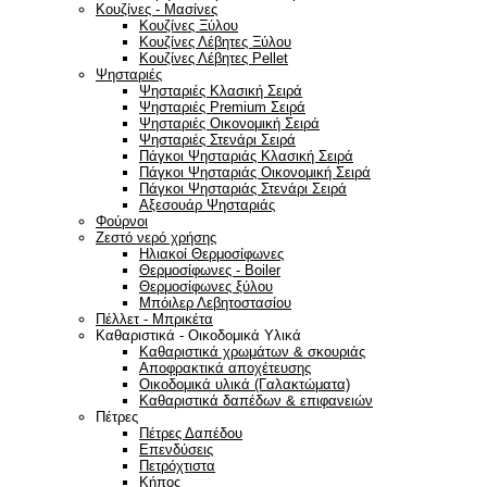
Κουζίνες - Μασίνες
Κουζίνες Ξύλου
Κουζίνες Λέβητες Ξύλου
Κουζίνες Λέβητες Pellet
Ψησταριές
Ψησταριές Κλασική Σειρά
Ψησταριές Premium Σειρά
Ψησταριές Οικονομική Σειρά
Ψησταριές Στενάρι Σειρά
Πάγκοι Ψησταριάς Κλασική Σειρά
Πάγκοι Ψησταριάς Οικονομική Σειρά
Πάγκοι Ψησταριάς Στενάρι Σειρά
Αξεσουάρ Ψησταριάς
Φούρνοι
Ζεστό νερό χρήσης
Ηλιακοί Θερμοσίφωνες
Θερμοσίφωνες - Boiler
Θερμοσίφωνες ξύλου
Μπόιλερ Λεβητοστασίου
Πέλλετ - Μπρικέτα
Καθαριστικά - Οικοδομικά Υλικά
Καθαριστικά χρωμάτων & σκουριάς
Αποφρακτικά αποχέτευσης
Οικοδομικά υλικά (Γαλακτώματα)
Καθαριστικά δαπέδων & επιφανειών
Πέτρες
Πέτρες Δαπέδου
Επενδύσεις
Πετρόχτιστα
Κήπος