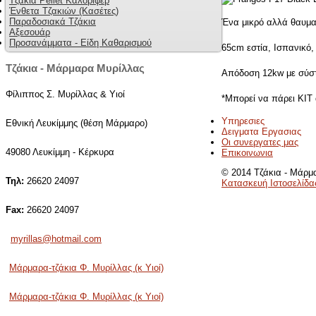
Τζάκια Pellet Καλοριφέρ
Ένθετα Τζακιών (Κασέτες)
Παραδοσιακά Τζάκια
Ένα μικρό αλλά θαυματ
Αξεσουάρ
Προσανάμματα - Είδη Καθαρισμού
65cm εστία, Ισπανικό,
Τζάκια - Μάρμαρα Μυρίλλας
Απόδοση 12kw με σύστ
Φίλιππος Σ. Μυρίλλας & Υιοί
*Μπορεί να πάρει ΚΙΤ
Υπηρεσιες
Εθνική Λευκίμμης (θέση Μάρμαρο)
Δειγματα Εργασιας
Οι συνεργατες μας
49080 Λευκίμμη - Κέρκυρα
Επικοινωνια
© 2014 Τζάκια - Μάρμα
Τηλ:
26620 24097
Κατασκευή Ιστοσελίδα
Fax:
26620 24097
myrillas@hotmail.com
Μάρμαρα-τζάκια Φ. Μυρίλλας (κ Υιοί)
Μάρμαρα-τζάκια Φ. Μυρίλλας (κ Υιοί)