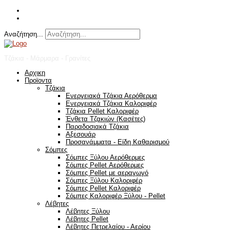
Αναζήτηση...
Τζάκια - Μάρμαρα - Γρανίτες
Αρχικη
Προϊοντα
Τζάκια
Ενεργειακά Τζάκια Αερόθερμα
Ενεργειακά Τζάκια Καλοριφέρ
Τζάκια Pellet Καλοριφέρ
Ένθετα Τζακιών (Κασέτες)
Παραδοσιακά Τζάκια
Αξεσουάρ
Προσανάμματα - Είδη Καθαρισμού
Σόμπες
Σόμπες Ξύλου Αερόθερμες
Σόμπες Pellet Αερόθερμες
Σόμπες Pellet με αεραγωγό
Σόμπες Ξύλου Καλοριφέρ
Σόμπες Pellet Καλοριφέρ
Σόμπες Καλοριφέρ Ξύλου - Pellet
Λέβητες
Λέβητες Ξύλου
Λέβητες Pellet
Λέβητες Πετρελαίου - Αερίου