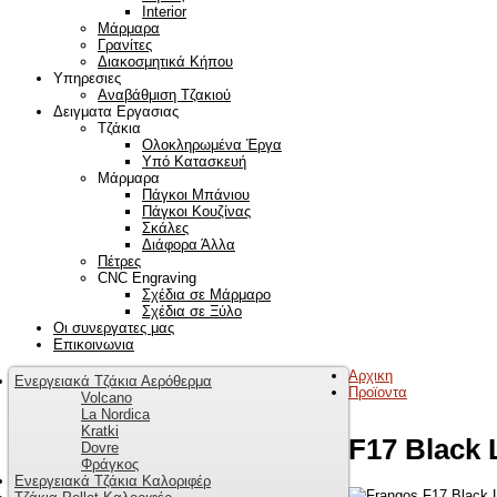
Interior
Μάρμαρα
Γρανίτες
Διακοσμητικά Κήπου
Υπηρεσιες
Αναβάθμιση Τζακιού
Δειγματα Εργασιας
Τζάκια
Ολοκληρωμένα Έργα
Υπό Κατασκευή
Μάρμαρα
Πάγκοι Μπάνιου
Πάγκοι Κουζίνας
Σκάλες
Διάφορα Άλλα
Πέτρες
CNC Engraving
Σχέδια σε Μάρμαρο
Σχέδια σε Ξύλο
Οι συνεργατες μας
Επικοινωνια
Αρχικη
Ενεργειακά Τζάκια Αερόθερμα
Προϊοντα
Volcano
La Nordica
Kratki
F17 Black 
Dovre
Φράγκος
Ενεργειακά Τζάκια Καλοριφέρ