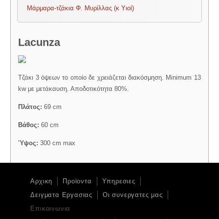
Μάρμαρα-τζάκια Φ. Μυρίλλας (κ Υιοί)
Lacunza
Τζάκι 3 όψεων το οποίο δε χρειάζεται διακόσμηση. Minimum 13
kw με μετάκαυση. Αποδοτικότητα 80%.
Πλάτος:
69 cm
Βάθος:
60 cm
Ύψος:
300 cm max
Αρχικη
Προϊοντα
Υπηρεσιες
Δειγματα Εργασιας
Οι συνεργατες μας
Επικοινωνια