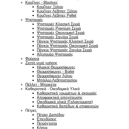
Κουζίνες - Μασίνες
Κουζίνες Ξύλου
Κουζίνες Λέβητες Ξύλου
Κουζίνες Λέβητες Pellet
Ψησταριές
Ψησταριές Κλασική Σειρά
Ψησταριές Premium Σειρά
Ψησταριές Οικονομική Σειρά
Ψησταριές Στενάρι Σειρά
Πάγκοι Ψησταριάς Κλασική Σειρά
Πάγκοι Ψησταριάς Οικονομική Σειρά
Πάγκοι Ψησταριάς Στενάρι Σειρά
Αξεσουάρ Ψησταριάς
Φούρνοι
Ζεστό νερό χρήσης
Ηλιακοί Θερμοσίφωνες
Θερμοσίφωνες - Boiler
Θερμοσίφωνες ξύλου
Μπόιλερ Λεβητοστασίου
Πέλλετ - Μπρικέτα
Καθαριστικά - Οικοδομικά Υλικά
Καθαριστικά χρωμάτων & σκουριάς
Αποφρακτικά αποχέτευσης
Οικοδομικά υλικά (Γαλακτώματα)
Καθαριστικά δαπέδων & επιφανειών
Πέτρες
Πέτρες Δαπέδου
Επενδύσεις
Πετρόχτιστα
Κήπος