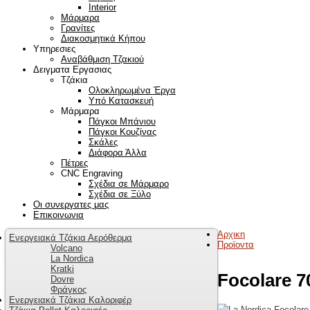
Interior
Μάρμαρα
Γρανίτες
Διακοσμητικά Κήπου
Υπηρεσιες
Αναβάθμιση Τζακιού
Δειγματα Εργασιας
Τζάκια
Ολοκληρωμένα Έργα
Υπό Κατασκευή
Μάρμαρα
Πάγκοι Μπάνιου
Πάγκοι Κουζίνας
Σκάλες
Διάφορα Άλλα
Πέτρες
CNC Engraving
Σχέδια σε Μάρμαρο
Σχέδια σε Ξύλο
Οι συνεργατες μας
Επικοινωνια
Αρχικη
Ενεργειακά Τζάκια Αερόθερμα
Προϊοντα
Volcano
La Nordica
Kratki
Focolare 7
Dovre
Φράγκος
Ενεργειακά Τζάκια Καλοριφέρ