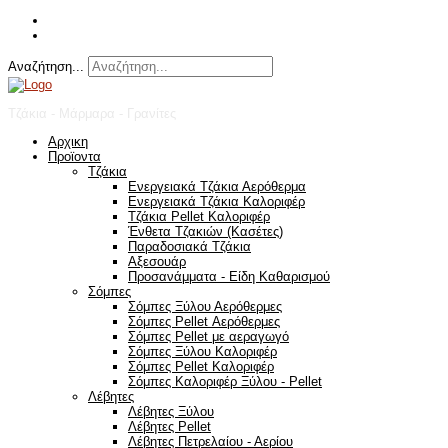
Αναζήτηση...
Τζάκια - Μάρμαρα - Γρανίτες
Αρχικη
Προϊοντα
Τζάκια
Ενεργειακά Τζάκια Αερόθερμα
Ενεργειακά Τζάκια Καλοριφέρ
Τζάκια Pellet Καλοριφέρ
Ένθετα Τζακιών (Κασέτες)
Παραδοσιακά Τζάκια
Αξεσουάρ
Προσανάμματα - Είδη Καθαρισμού
Σόμπες
Σόμπες Ξύλου Αερόθερμες
Σόμπες Pellet Αερόθερμες
Σόμπες Pellet με αεραγωγό
Σόμπες Ξύλου Καλοριφέρ
Σόμπες Pellet Καλοριφέρ
Σόμπες Καλοριφέρ Ξύλου - Pellet
Λέβητες
Λέβητες Ξύλου
Λέβητες Pellet
Λέβητες Πετρελαίου - Αερίου