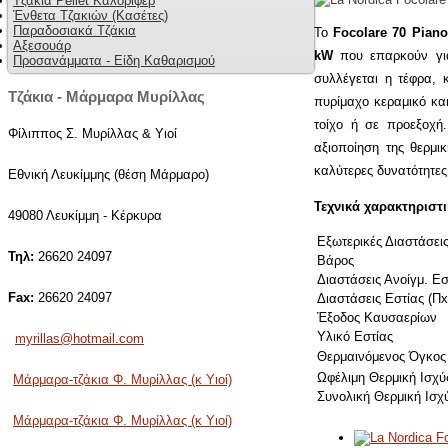
Τζάκια Pellet Καλοριφέρ
Ένθετα Τζακιών (Κασέτες)
Παραδοσιακά Τζάκια
Το
Focolare 70 Piano
Αξεσουάρ
kW
που επαρκούν γι
Προσανάμματα - Είδη Καθαρισμού
συλλέγεται η τέφρα, 
Τζάκια - Μάρμαρα Μυρίλλας
πυρίμαχο κεραμικό κα
τοίχο ή σε προεξοχή.
Φίλιππος Σ. Μυρίλλας & Υιοί
αξιοποίηση της θερμι
καλύτερες δυνατότητες
Εθνική Λευκίμμης (θέση Μάρμαρο)
Τεχνικά χαρακτηριστ
49080 Λευκίμμη - Κέρκυρα
Εξωτερικές Διαστάσει
Τηλ:
26620 24097
Βάρος
Διαστάσεις Ανοίγμ. Εσ
Fax:
26620 24097
Διαστάσεις Εστίας (Π
Έξοδος Καυσαερίων
Υλικό Εστίας
myrillas@hotmail.com
Θερμαινόμενος Όγκος
Ωφέλιμη Θερμική Ισχ
Μάρμαρα-τζάκια Φ. Μυρίλλας (κ Υιοί)
Συνολική Θερμική Ισχ
Μάρμαρα-τζάκια Φ. Μυρίλλας (κ Υιοί)