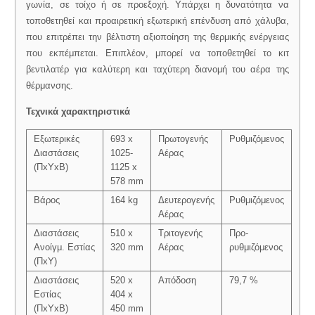
γωνία, σε τοίχο ή σε προεξοχή. Υπάρχει η δυνατότητα να
τοποθετηθεί και προαιρετική εξωτερική επένδυση από χάλυβα,
που επιτρέπει την βέλτιστη αξιοποίηση της θερμικής ενέργειας
που εκπέμπεται. Επιπλέον, μπορεί να τοποθετηθεί το κιτ
βεντιλατέρ για καλύτερη και ταχύτερη διανομή του αέρα της
θέρμανσης.
Τεχνικά χαρακτηριστικά
Εξωτερικές
693 x
Πρωτογενής
Ρυθμιζόμενος
Διαστάσεις
1025-
Αέρας
(ΠxYxB)
1125 x
578 mm
Βάρος
164 kg
Δευτερογενής
Ρυθμιζόμενος
Αέρας
Διαστάσεις
510 x
Τριτογενής
Προ-
Ανοίγμ. Εστίας
320 mm
Αέρας
ρυθμιζόμενος
(ΠxY)
Διαστάσεις
520 x
Απόδοση
79,7 %
Εστίας
404 x
(ΠxYxB)
450 mm