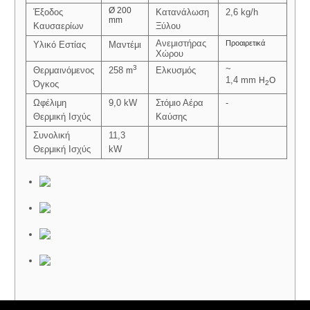
Ø 200
Έξοδος
Κατανάλωση
2,6 kg/h
mm
Καυσαερίων
Ξύλου
Ανεμιστήρας
Προαιρετικά
Υλικό Εστίας
Μαντέμι
Χώρου
~
3
Θερμαινόμενος
258
Ελκυσμός
m
1,4 mm
H
O
2
Όγκος
Ωφέλιμη
9,0 kW
Στόμιο Αέρα
-
Θερμική Ισχύς
Καύσης
Συνολική
11,3
Θερμική Ισχύς
kW