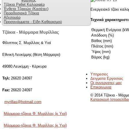
Φράγκος
Τζάκια Pellet Καλοριφέρ
Ένθετα Τζακιών (Κασέτες)
Ενεργειακό τζάκι καλ
Παραδοσιακά Τζάκια
Αξεσουάρ
Τεχνικά χαρακτηριστ
Προσανάμματα - Είδη Καθαρισμού
Θερμική Ενέργεια (kW
Τζάκια - Μάρμαρα Μυρίλλας
Απόδοση (%)
Βάθος (mm)
Φίλιππος Σ. Μυρίλλας & Υιοί
Πλάτος (mm)
Ύψος (mm)
Εθνική Λευκίμμης (θέση Μάρμαρο)
Βάρος (kg)
49080 Λευκίμμη - Κέρκυρα
Υπηρεσιες
Τηλ:
26620 24097
Δειγματα Εργασιας
Οι συνεργατες μας
Επικοινωνια
Fax:
26620 24097
© 2014 Τζάκια - Μάρμα
Κατασκευή Ιστοσελίδα
myrillas@hotmail.com
Μάρμαρα-τζάκια Φ. Μυρίλλας (κ Υιοί)
Μάρμαρα-τζάκια Φ. Μυρίλλας (κ Υιοί)