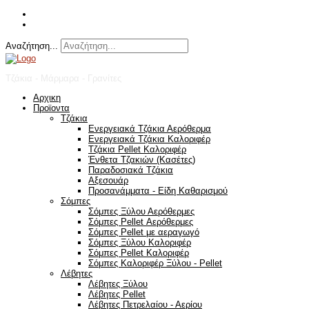
Αναζήτηση...
Τζάκια - Μάρμαρα - Γρανίτες
Αρχικη
Προϊοντα
Τζάκια
Ενεργειακά Τζάκια Αερόθερμα
Ενεργειακά Τζάκια Καλοριφέρ
Τζάκια Pellet Καλοριφέρ
Ένθετα Τζακιών (Κασέτες)
Παραδοσιακά Τζάκια
Αξεσουάρ
Προσανάμματα - Είδη Καθαρισμού
Σόμπες
Σόμπες Ξύλου Αερόθερμες
Σόμπες Pellet Αερόθερμες
Σόμπες Pellet με αεραγωγό
Σόμπες Ξύλου Καλοριφέρ
Σόμπες Pellet Καλοριφέρ
Σόμπες Καλοριφέρ Ξύλου - Pellet
Λέβητες
Λέβητες Ξύλου
Λέβητες Pellet
Λέβητες Πετρελαίου - Αερίου