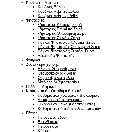
Κουζίνες - Μασίνες
Κουζίνες Ξύλου
Κουζίνες Λέβητες Ξύλου
Κουζίνες Λέβητες Pellet
Ψησταριές
Ψησταριές Κλασική Σειρά
Ψησταριές Premium Σειρά
Ψησταριές Οικονομική Σειρά
Ψησταριές Στενάρι Σειρά
Πάγκοι Ψησταριάς Κλασική Σειρά
Πάγκοι Ψησταριάς Οικονομική Σειρά
Πάγκοι Ψησταριάς Στενάρι Σειρά
Αξεσουάρ Ψησταριάς
Φούρνοι
Ζεστό νερό χρήσης
Ηλιακοί Θερμοσίφωνες
Θερμοσίφωνες - Boiler
Θερμοσίφωνες ξύλου
Μπόιλερ Λεβητοστασίου
Πέλλετ - Μπρικέτα
Καθαριστικά - Οικοδομικά Υλικά
Καθαριστικά χρωμάτων & σκουριάς
Αποφρακτικά αποχέτευσης
Οικοδομικά υλικά (Γαλακτώματα)
Καθαριστικά δαπέδων & επιφανειών
Πέτρες
Πέτρες Δαπέδου
Επενδύσεις
Πετρόχτιστα
Κήπος