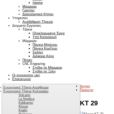
Interior
Μάρμαρα
Γρανίτες
Διακοσμητικά Κήπου
Υπηρεσιες
Αναβάθμιση Τζακιού
Δειγματα Εργασιας
Τζάκια
Ολοκληρωμένα Έργα
Υπό Κατασκευή
Μάρμαρα
Πάγκοι Μπάνιου
Πάγκοι Κουζίνας
Σκάλες
Διάφορα Άλλα
Πέτρες
CNC Engraving
Σχέδια σε Μάρμαρο
Σχέδια σε Ξύλο
Οι συνεργατες μας
Επικοινωνια
Αρχικη
Ενεργειακά Τζάκια Αερόθερμα
Προϊοντα
Ενεργειακά Τζάκια Καλοριφέρ
Volcano
La Nordica
KT 29
Edilkamin
Klover
Kratki