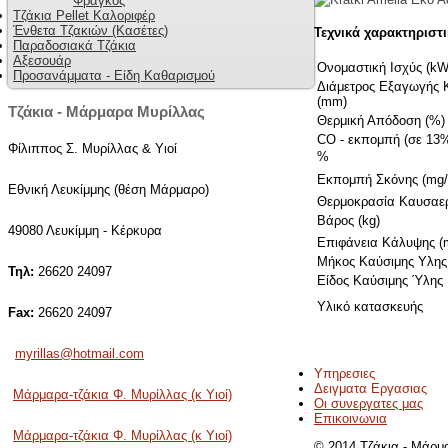
Φράγκος
Τζάκια Pellet Καλοριφέρ
Ένθετα Τζακιών (Κασέτες)
Τεχνικά χαρακτηριστ
Παραδοσιακά Τζάκια
Αξεσουάρ
Ονομαστική Ισχύς (kW
Προσανάμματα - Είδη Καθαρισμού
Διάμετρος Εξαγωγής 
(mm)
Τζάκια - Μάρμαρα Μυρίλλας
Θερμική Απόδοση (%)
CO - εκπομπή (σε 13
Φίλιππος Σ. Μυρίλλας & Υιοί
%
Εκπομπή Σκόνης (mg
Εθνική Λευκίμμης (θέση Μάρμαρο)
Θερμοκρασία Καυσαερ
Βάρος (kg)
49080 Λευκίμμη - Κέρκυρα
Επιφάνεια Κάλυψης (
Μήκος Καύσιμης Υλης
Τηλ:
26620 24097
Είδος Καύσιμης Ύλης
Υλικό κατασκευής
Fax:
26620 24097
myrillas@hotmail.com
Υπηρεσιες
Δειγματα Εργασιας
Μάρμαρα-τζάκια Φ. Μυρίλλας (κ Υιοί)
Οι συνεργατες μας
Επικοινωνια
Μάρμαρα-τζάκια Φ. Μυρίλλας (κ Υιοί)
© 2014 Τζάκια - Μάρμα