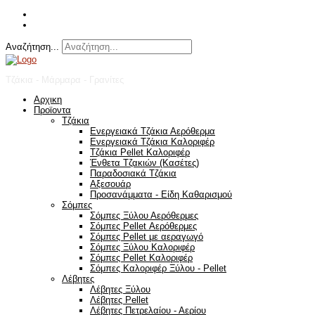
Αναζήτηση...
Τζάκια - Μάρμαρα - Γρανίτες
Αρχικη
Προϊοντα
Τζάκια
Ενεργειακά Τζάκια Αερόθερμα
Ενεργειακά Τζάκια Καλοριφέρ
Τζάκια Pellet Καλοριφέρ
Ένθετα Τζακιών (Κασέτες)
Παραδοσιακά Τζάκια
Αξεσουάρ
Προσανάμματα - Είδη Καθαρισμού
Σόμπες
Σόμπες Ξύλου Αερόθερμες
Σόμπες Pellet Αερόθερμες
Σόμπες Pellet με αεραγωγό
Σόμπες Ξύλου Καλοριφέρ
Σόμπες Pellet Καλοριφέρ
Σόμπες Καλοριφέρ Ξύλου - Pellet
Λέβητες
Λέβητες Ξύλου
Λέβητες Pellet
Λέβητες Πετρελαίου - Αερίου