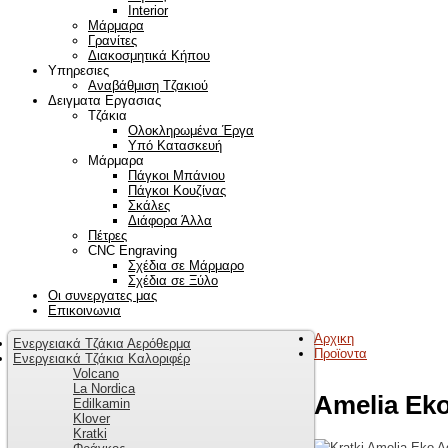
Interior
Μάρμαρα
Γρανίτες
Διακοσμητικά Κήπου
Υπηρεσιες
Αναβάθμιση Τζακιού
Δειγματα Εργασιας
Τζάκια
Ολοκληρωμένα Έργα
Υπό Κατασκευή
Μάρμαρα
Πάγκοι Μπάνιου
Πάγκοι Κουζίνας
Σκάλες
Διάφορα Άλλα
Πέτρες
CNC Engraving
Σχέδια σε Μάρμαρο
Σχέδια σε Ξύλο
Οι συνεργατες μας
Επικοινωνια
Αρχικη
Ενεργειακά Τζάκια Αερόθερμα
Προϊοντα
Ενεργειακά Τζάκια Καλοριφέρ
Volcano
La Nordica
Amelia Ek
Edilkamin
Klover
Kratki