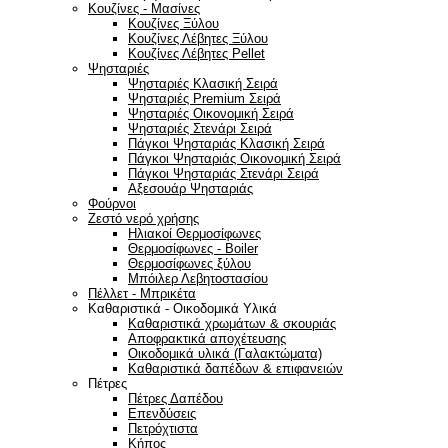
Κουζίνες - Μασίνες
Κουζίνες Ξύλου
Κουζίνες Λέβητες Ξύλου
Κουζίνες Λέβητες Pellet
Ψησταριές
Ψησταριές Κλασική Σειρά
Ψησταριές Premium Σειρά
Ψησταριές Οικονομική Σειρά
Ψησταριές Στενάρι Σειρά
Πάγκοι Ψησταριάς Κλασική Σειρά
Πάγκοι Ψησταριάς Οικονομική Σειρά
Πάγκοι Ψησταριάς Στενάρι Σειρά
Αξεσουάρ Ψησταριάς
Φούρνοι
Ζεστό νερό χρήσης
Ηλιακοί Θερμοσίφωνες
Θερμοσίφωνες - Boiler
Θερμοσίφωνες ξύλου
Μπόιλερ Λεβητοστασίου
Πέλλετ - Μπρικέτα
Καθαριστικά - Οικοδομικά Υλικά
Καθαριστικά χρωμάτων & σκουριάς
Αποφρακτικά αποχέτευσης
Οικοδομικά υλικά (Γαλακτώματα)
Καθαριστικά δαπέδων & επιφανειών
Πέτρες
Πέτρες Δαπέδου
Επενδύσεις
Πετρόχτιστα
Κήπος