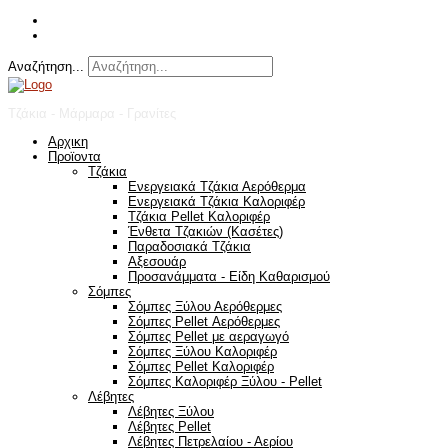
Αναζήτηση...
Τζάκια - Μάρμαρα - Γρανίτες
Αρχικη
Προϊοντα
Τζάκια
Ενεργειακά Τζάκια Αερόθερμα
Ενεργειακά Τζάκια Καλοριφέρ
Τζάκια Pellet Καλοριφέρ
Ένθετα Τζακιών (Κασέτες)
Παραδοσιακά Τζάκια
Αξεσουάρ
Προσανάμματα - Είδη Καθαρισμού
Σόμπες
Σόμπες Ξύλου Αερόθερμες
Σόμπες Pellet Αερόθερμες
Σόμπες Pellet με αεραγωγό
Σόμπες Ξύλου Καλοριφέρ
Σόμπες Pellet Καλοριφέρ
Σόμπες Καλοριφέρ Ξύλου - Pellet
Λέβητες
Λέβητες Ξύλου
Λέβητες Pellet
Λέβητες Πετρελαίου - Αερίου