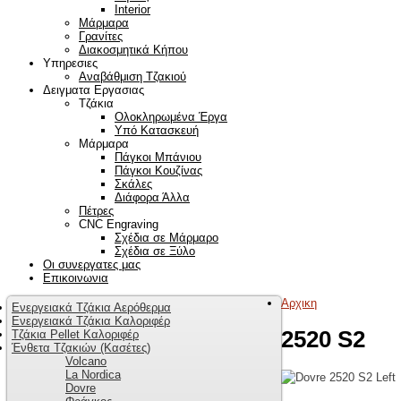
Interior
Μάρμαρα
Γρανίτες
Διακοσμητικά Κήπου
Υπηρεσιες
Αναβάθμιση Τζακιού
Δειγματα Εργασιας
Τζάκια
Ολοκληρωμένα Έργα
Υπό Κατασκευή
Μάρμαρα
Πάγκοι Μπάνιου
Πάγκοι Κουζίνας
Σκάλες
Διάφορα Άλλα
Πέτρες
CNC Engraving
Σχέδια σε Μάρμαρο
Σχέδια σε Ξύλο
Οι συνεργατες μας
Επικοινωνια
Αρχικη
Ενεργειακά Τζάκια Αερόθερμα
Ενεργειακά Τζάκια Καλοριφέρ
2520 S2
Τζάκια Pellet Καλοριφέρ
Ένθετα Τζακιών (Κασέτες)
Volcano
La Nordica
Dovre