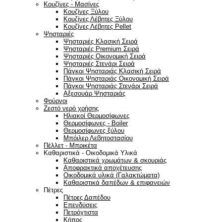
Κουζίνες - Μασίνες
Κουζίνες Ξύλου
Κουζίνες Λέβητες Ξύλου
Κουζίνες Λέβητες Pellet
Ψησταριές
Ψησταριές Κλασική Σειρά
Ψησταριές Premium Σειρά
Ψησταριές Οικονομική Σειρά
Ψησταριές Στενάρι Σειρά
Πάγκοι Ψησταριάς Κλασική Σειρά
Πάγκοι Ψησταριάς Οικονομική Σειρά
Πάγκοι Ψησταριάς Στενάρι Σειρά
Αξεσουάρ Ψησταριάς
Φούρνοι
Ζεστό νερό χρήσης
Ηλιακοί Θερμοσίφωνες
Θερμοσίφωνες - Boiler
Θερμοσίφωνες ξύλου
Μπόιλερ Λεβητοστασίου
Πέλλετ - Μπρικέτα
Καθαριστικά - Οικοδομικά Υλικά
Καθαριστικά χρωμάτων & σκουριάς
Αποφρακτικά αποχέτευσης
Οικοδομικά υλικά (Γαλακτώματα)
Καθαριστικά δαπέδων & επιφανειών
Πέτρες
Πέτρες Δαπέδου
Επενδύσεις
Πετρόχτιστα
Κήπος