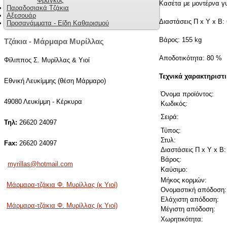
Φράγκος
Κασέτα με μοντέρνα γ
Παραδοσιακά Τζάκια
Αξεσουάρ
Διαστάσεις Π x Y x B:
Προσανάμματα - Είδη Καθαρισμού
Βάρος: 155 kg
Τζάκια - Μάρμαρα Μυρίλλας
Αποδοτικότητα: 80 %
Φίλιππος Σ. Μυρίλλας & Υιοί
Τεχνικά χαρακτηριστ
Εθνική Λευκίμμης (θέση Μάρμαρο)
Όνομα προϊόντος:
49080 Λευκίμμη - Κέρκυρα
Κωδικός:
Σειρά:
Τηλ:
26620 24097
Τύπος:
Στυλ:
Fax:
26620 24097
Διαστάσεις Π x Y x B:
Βάρος:
myrillas@hotmail.com
Καύσιμο:
Μήκος κορμών:
Μάρμαρα-τζάκια Φ. Μυρίλλας (κ Υιοί)
Ονομαστική απόδοση:
Ελάχιστη απόδοση:
Μάρμαρα-τζάκια Φ. Μυρίλλας (κ Υιοί)
Μέγιστη απόδοση:
Χωρητικότητα: