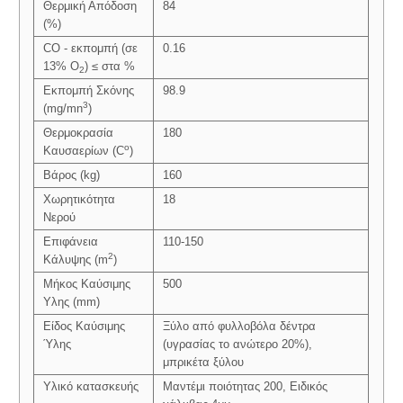
Θερμική Απόδοση
84
(%)
CO - εκπομπή (σε
0.16
13% Ο
) ≤ στα %
2
Εκπομπή Σκόνης
98.9
3
(mg/mn
)
Θερμοκρασία
180
o
Καυσαερίων (C
)
Βάρος (kg)
160
Χωρητικότητα
18
Νερού
Επιφάνεια
110-150
2
Κάλυψης (m
)
Μήκος Καύσιμης
500
Υλης (mm)
Είδος Καύσιμης
Ξύλο από φυλλοβόλα δέντρα
Ύλης
(υγρασίας το ανώτερο 20%),
μπρικέτα ξύλου
Υλικό κατασκευής
Μαντέμι ποιότητας 200, Ειδικός