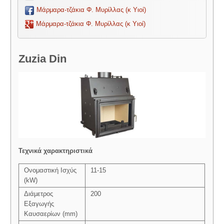
Μάρμαρα-τζάκια Φ. Μυρίλλας (κ Υιοί)
Μάρμαρα-τζάκια Φ. Μυρίλλας (κ Υιοί)
Zuzia Din
Τεχνικά χαρακτηριστικά
Ονομαστική Ισχύς
11-15
(kW)
Διάμετρος
200
Εξαγωγής
Καυσαερίων (mm)